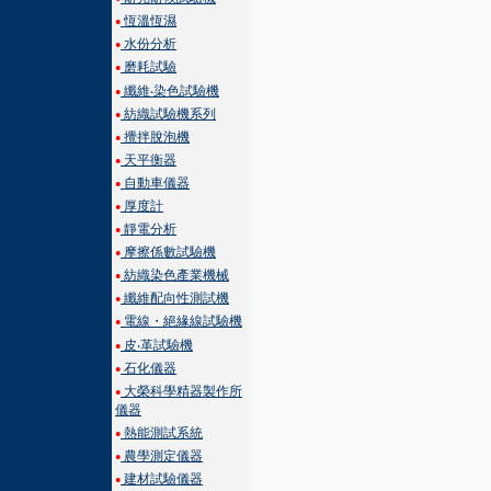
恆溫恆濕
●
水份分析
●
磨耗試驗
●
纖維‧染色試驗機
●
紡織試驗機系列
●
攪拌脫泡機
●
天平衡器
●
自動車儀器
●
厚度計
●
靜電分析
●
摩擦係數試驗機
●
紡織染色產業機械
●
纖維配向性測試機
●
電線・絕緣線試驗機
●
皮‧革試驗機
●
石化儀器
●
大榮科學精器製作所
●
儀器
熱能測試系統
●
農學測定儀器
●
建材試驗儀器
●