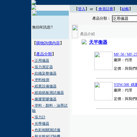
【
登入
】 or 【
會員註冊
】
【
結帳
】
產品分類：
泛用儀器
無任何訊息!!
產品介紹
天平衡器
【
購物詢價內容
】
【
產品分類
】
MF-50 / M
廠牌：代理
泛用儀器
●
張力測定器
●
定價：與我們
紡織染整儀器
●
塗料檢測
●
YDW-500 碼
紙業設備儀器
●
廠牌：代理
紙箱紙板測試儀器
●
定價：與我們
橡膠塑膠儀器
●
塗料・顏料・油墨試
●
驗
張力計
●
光學儀器
●
色彩相關測試儀
●
耐光耐候試驗機
●