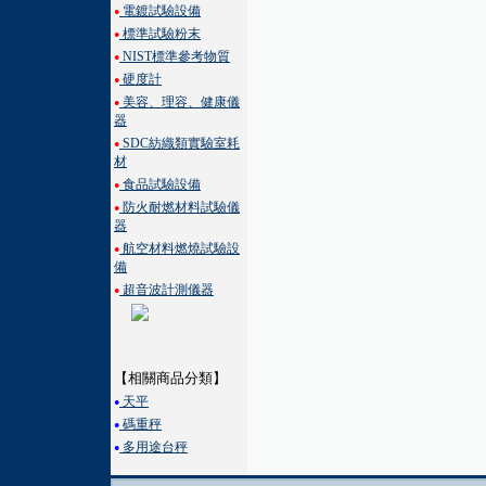
電鍍試驗設備
●
標準試驗粉末
●
NIST標準參考物質
●
硬度計
●
美容、理容、健康儀
●
器
SDC紡織類實驗室耗
●
材
食品試驗設備
●
防火耐燃材料試驗儀
●
器
航空材料燃燒試驗設
●
備
超音波計測儀器
●
【相關商品分類】
天平
●
碼重秤
●
多用途台秤
●