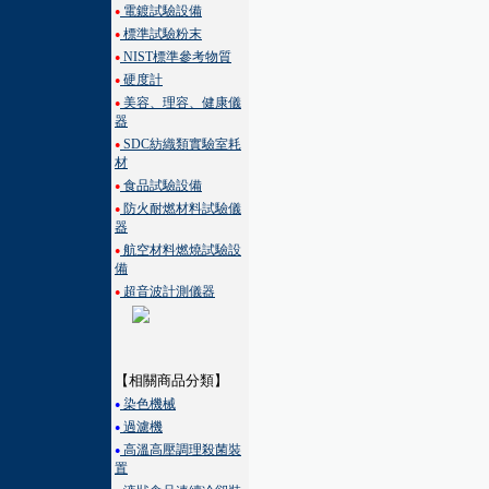
電鍍試驗設備
●
標準試驗粉末
●
NIST標準參考物質
●
硬度計
●
美容、理容、健康儀
●
器
SDC紡織類實驗室耗
●
材
食品試驗設備
●
防火耐燃材料試驗儀
●
器
航空材料燃燒試驗設
●
備
超音波計測儀器
●
【相關商品分類】
染色機械
●
過濾機
●
高溫高壓調理殺菌裝
●
置