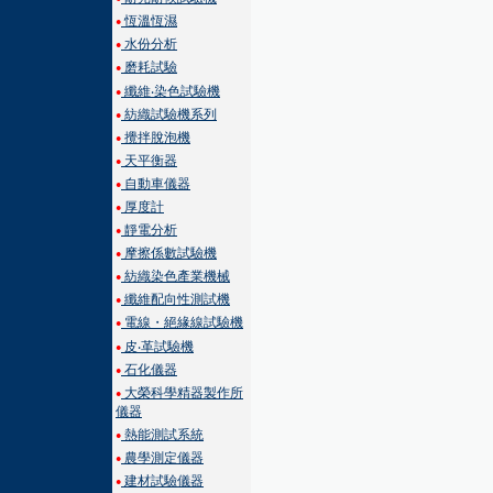
恆溫恆濕
●
水份分析
●
磨耗試驗
●
纖維‧染色試驗機
●
紡織試驗機系列
●
攪拌脫泡機
●
天平衡器
●
自動車儀器
●
厚度計
●
靜電分析
●
摩擦係數試驗機
●
紡織染色產業機械
●
纖維配向性測試機
●
電線・絕緣線試驗機
●
皮‧革試驗機
●
石化儀器
●
大榮科學精器製作所
●
儀器
熱能測試系統
●
農學測定儀器
●
建材試驗儀器
●