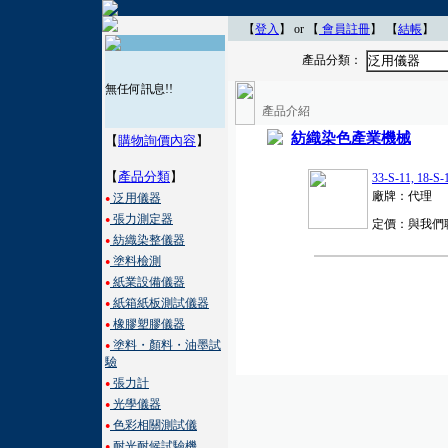
【
登入
】 or 【
會員註冊
】
【
結帳
】
產品分類：
泛用儀器
無任何訊息!!
產品介紹
紡織染色產業機械
【
購物詢價內容
】
【
產品分類
】
33-S-11, 
廠牌：代理
泛用儀器
●
張力測定器
●
定價：與我們
紡織染整儀器
●
塗料檢測
●
紙業設備儀器
●
紙箱紙板測試儀器
●
橡膠塑膠儀器
●
塗料・顏料・油墨試
●
驗
張力計
●
光學儀器
●
色彩相關測試儀
●
耐光耐候試驗機
●