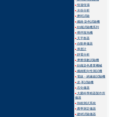
恆溫恆濕
●
水份分析
●
磨耗試驗
●
纖維‧染色試驗機
●
紡織試驗機系列
●
攪拌脫泡機
●
天平衡器
●
自動車儀器
●
厚度計
●
靜電分析
●
摩擦係數試驗機
●
紡織染色產業機械
●
纖維配向性測試機
●
電線・絕緣線試驗機
●
皮‧革試驗機
●
石化儀器
●
大榮科學精器製作所
●
儀器
熱能測試系統
●
農學測定儀器
●
建材試驗儀器
●