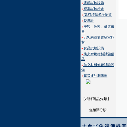
電鍍試驗設備
●
標準試驗粉末
●
NIST標準參考物質
●
硬度計
●
美容、理容、健康儀
●
器
SDC紡織類實驗室耗
●
材
食品試驗設備
●
防火耐燃材料試驗儀
●
器
航空材料燃燒試驗設
●
備
超音波計測儀器
●
【相關商品分類】
無相關分類!
大台北尖端儀器