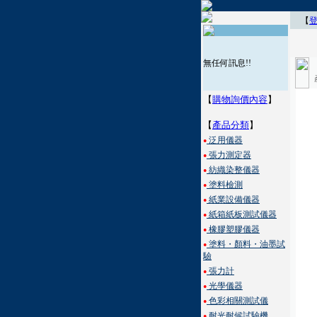
【
無任何訊息!!
【
購物詢價內容
】
【
產品分類
】
泛用儀器
●
張力測定器
●
紡織染整儀器
●
塗料檢測
●
紙業設備儀器
●
紙箱紙板測試儀器
●
橡膠塑膠儀器
●
塗料・顏料・油墨試
●
驗
張力計
●
光學儀器
●
色彩相關測試儀
●
耐光耐候試驗機
●