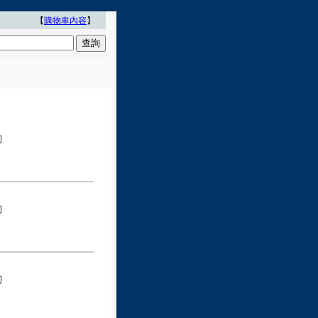
【
購物車內容
】
司
司
司