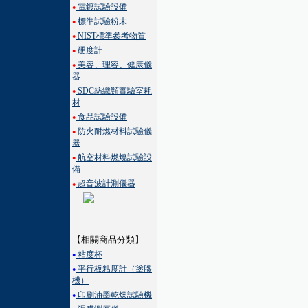
電鍍試驗設備
●
標準試驗粉末
●
NIST標準參考物質
●
硬度計
●
美容、理容、健康儀
●
器
SDC紡織類實驗室耗
●
材
食品試驗設備
●
防火耐燃材料試驗儀
●
器
航空材料燃燒試驗設
●
備
超音波計測儀器
●
【相關商品分類】
粘度杯
●
平行板粘度計（塗膠
●
機）
印刷油墨乾燥試驗機
●