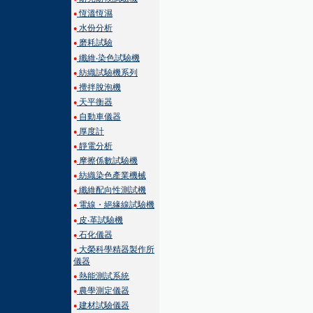
恆溫恆濕
●
水份分析
●
磨耗試驗
●
纖維‧染色試驗機
●
紡織試驗機系列
●
攪拌脫泡機
●
天平衡器
●
自動車儀器
●
厚度計
●
靜電分析
●
摩擦係數試驗機
●
紡織染色產業機械
●
纖維配向性測試機
●
電線・絕緣線試驗機
●
皮‧革試驗機
●
石化儀器
●
大榮科學精器製作所
●
儀器
熱能測試系統
●
農學測定儀器
●
建材試驗儀器
●