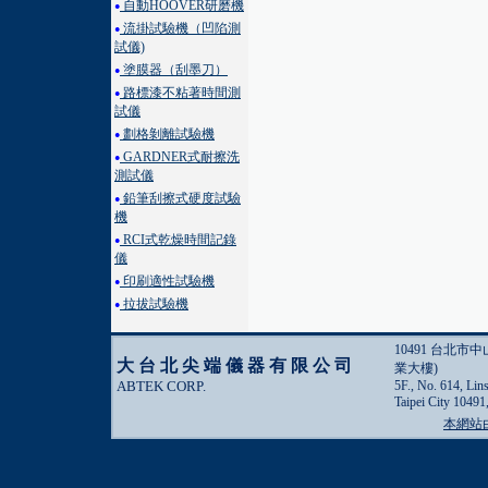
自動HOOVER研磨機
●
流掛試驗機（凹陷測
●
試儀)
塗膜器（刮墨刀）
●
路標漆不粘著時間測
●
試儀
劃格剝離試驗機
●
GARDNER式耐擦洗
●
測試儀
鉛筆刮擦式硬度試驗
●
機
RCI式乾燥時間記錄
●
儀
印刷適性試驗機
●
拉拔試驗機
●
10491 台北市
大台北尖端儀器有限公司
業大樓)
ABTEK CORP.
5F., No. 614, Lin
Taipei City 10491
本網站