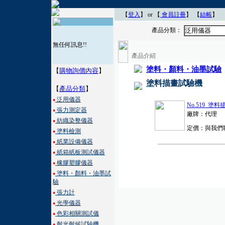
【
登入
】 or 【
會員註冊
】
【
結帳
】
產品分類：
泛用儀器
無任何訊息!!
產品介紹
塗料・顏料・油墨試驗
【
購物詢價內容
】
塗料描畫試驗機
【
產品分類
】
泛用儀器
●
No.519 塗
張力測定器
●
廠牌：代理
紡織染整儀器
●
定價：與我們
塗料檢測
●
紙業設備儀器
●
紙箱紙板測試儀器
●
橡膠塑膠儀器
●
塗料・顏料・油墨試
●
驗
張力計
●
光學儀器
●
色彩相關測試儀
●
耐光耐候試驗機
●