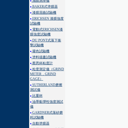
濕膜測厚儀
●
BAKER式塗膜器
●
漆膜屈曲試驗機
●
ERICHSEN 漆膜強度
●
試驗機
電動式ERICHSEN漆
●
膜強度試驗機
DU PONT式落下衝
●
擊試驗機
褪色試驗機
●
塗料描畫試驗機
●
蔡恩杯粘度計
●
粒度測定儀（GRIND
●
METER，GRIND
GAGE）
SUTHERLAND磨擦
●
測試儀
比重杯
●
油墨黏彈性強度測試
●
儀
GARDNER式落砂磨
●
耗試驗機
自動塗膜器
●