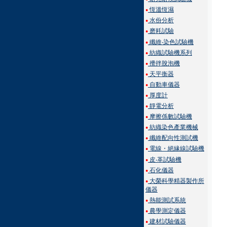
恆溫恆濕
●
水份分析
●
磨耗試驗
●
纖維‧染色試驗機
●
紡織試驗機系列
●
攪拌脫泡機
●
天平衡器
●
自動車儀器
●
厚度計
●
靜電分析
●
摩擦係數試驗機
●
紡織染色產業機械
●
纖維配向性測試機
●
電線・絕緣線試驗機
●
皮‧革試驗機
●
石化儀器
●
大榮科學精器製作所
●
儀器
熱能測試系統
●
農學測定儀器
●
建材試驗儀器
●