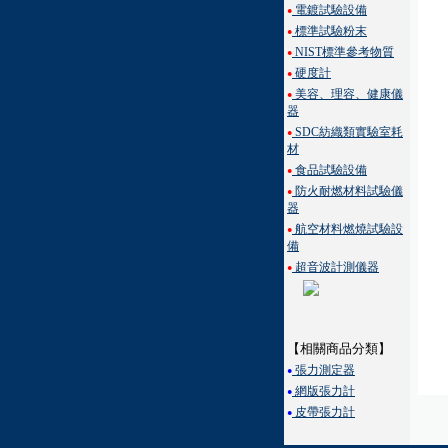
電鍍試驗設備
●
標準試驗粉末
●
NIST標準參考物質
●
硬度計
●
美容、理容、健康儀
●
器
SDC紡織類實驗室耗
●
材
食品試驗設備
●
防火耐燃材料試驗儀
●
器
航空材料燃燒試驗設
●
備
超音波計測儀器
●
【相關商品分類】
張力測定器
●
網版張力計
●
皮帶張力計
●