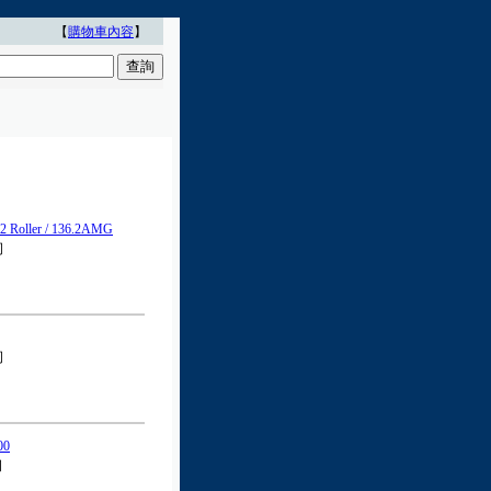
【
購物車內容
】
oller / 136.2AMG
司
司
00
司