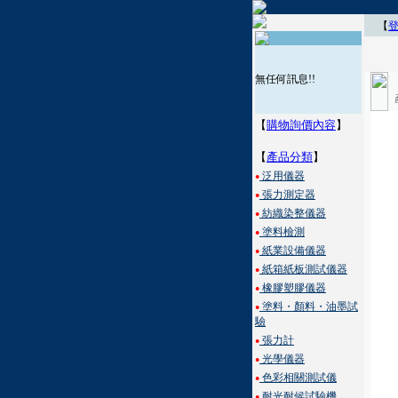
【
無任何訊息!!
【
購物詢價內容
】
【
產品分類
】
泛用儀器
●
張力測定器
●
紡織染整儀器
●
塗料檢測
●
紙業設備儀器
●
紙箱紙板測試儀器
●
橡膠塑膠儀器
●
塗料・顏料・油墨試
●
驗
張力計
●
光學儀器
●
色彩相關測試儀
●
耐光耐候試驗機
●