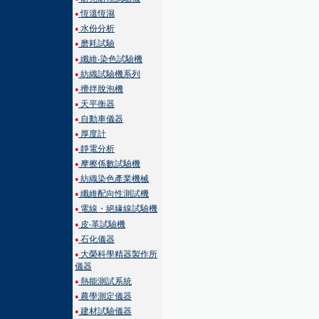
恆溫恆濕
●
水份分析
●
磨耗試驗
●
纖維‧染色試驗機
●
紡織試驗機系列
●
攪拌脫泡機
●
天平衡器
●
自動車儀器
●
厚度計
●
靜電分析
●
摩擦係數試驗機
●
紡織染色產業機械
●
纖維配向性測試機
●
電線・絕緣線試驗機
●
皮‧革試驗機
●
石化儀器
●
大榮科學精器製作所
●
儀器
熱能測試系統
●
農學測定儀器
●
建材試驗儀器
●