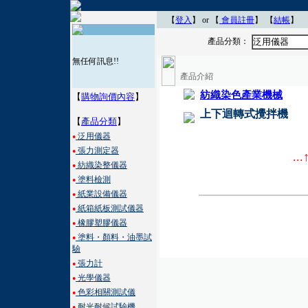
【
登入
】 or 【
會員註冊
】
【
結帳
】
產品分類：
泛用儀器
無任何訊息!!
產品介紹
紡織染色產業機械
【
購物詢價內容
】
上下迴轉式攪拌機
【
產品分類
】
泛用儀器
●
張力測定器
●
..
紡織染整儀器
●
塗料檢測
●
紙業設備儀器
●
紙箱紙板測試儀器
●
橡膠塑膠儀器
●
塗料・顏料・油墨試
●
驗
張力計
●
光學儀器
●
色彩相關測試儀
●
耐光耐候試驗機
●