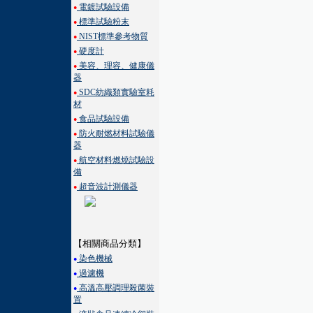
電鍍試驗設備
●
標準試驗粉末
●
NIST標準參考物質
●
硬度計
●
美容、理容、健康儀
●
器
SDC紡織類實驗室耗
●
材
食品試驗設備
●
防火耐燃材料試驗儀
●
器
航空材料燃燒試驗設
●
備
超音波計測儀器
●
【相關商品分類】
染色機械
●
過濾機
●
高溫高壓調理殺菌裝
●
置