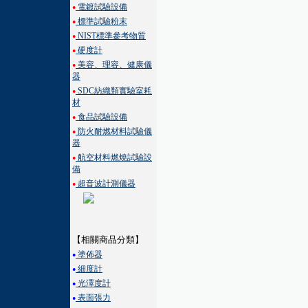
電鍍試驗設備
●
標準試驗粉末
●
NIST標準參考物質
●
硬度計
●
美容、理容、健康儀
●
器
SDC紡織類實驗室耗
●
材
食品試驗設備
●
防火耐燃材料試驗儀
●
器
航空材料燃燒試驗設
●
備
超音波計測儀器
●
【相關商品分類】
塗佈器
●
細度計
●
光澤度計
●
表面張力
●