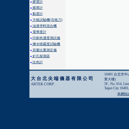
硬度計
●
膜厚計
●
黏度計
●
方格試驗機(百格刀)
●
油漆塗料混合機
●
電導度計
●
印刷色濃度測試儀
●
鹽水噴霧度試驗機
●
容量比重測定儀
●
針孔探測器
●
比色計
●
10491 台北市
大台北尖端儀器有限公司
業大樓)
ABTEK CORP.
5F., No. 614, Lin
Taipei City 10491
本網站