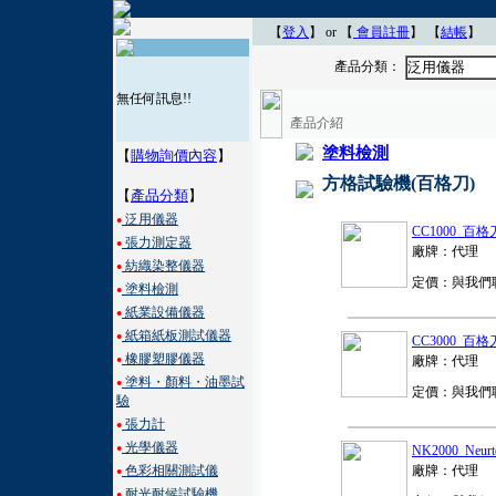
【
登入
】 or 【
會員註冊
】
【
結帳
】
產品分類：
泛用儀器
無任何訊息!!
產品介紹
塗料檢測
【
購物詢價內容
】
方格試驗機(百格刀)
【
產品分類
】
泛用儀器
●
CC1000 百格
張力測定器
●
廠牌：代理
紡織染整儀器
●
定價：與我們
塗料檢測
●
紙業設備儀器
●
紙箱紙板測試儀器
●
CC3000 百格
橡膠塑膠儀器
廠牌：代理
●
塗料・顏料・油墨試
●
定價：與我們
驗
張力計
●
光學儀器
●
NK2000 Neu
色彩相關測試儀
廠牌：代理
●
耐光耐候試驗機
●