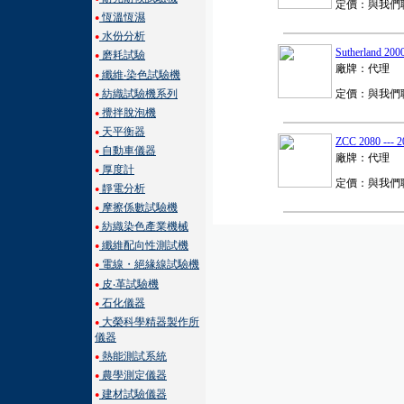
定價：與我們
恆溫恆濕
●
水份分析
●
Sutherland 
磨耗試驗
●
廠牌：代理
纖維‧染色試驗機
●
紡織試驗機系列
定價：與我們
●
攪拌脫泡機
●
天平衡器
●
ZCC 2080 --
自動車儀器
●
廠牌：代理
厚度計
●
定價：與我們
靜電分析
●
摩擦係數試驗機
●
紡織染色產業機械
●
纖維配向性測試機
●
電線・絕緣線試驗機
●
皮‧革試驗機
●
石化儀器
●
大榮科學精器製作所
●
儀器
熱能測試系統
●
農學測定儀器
●
建材試驗儀器
●